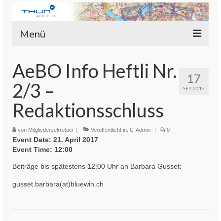
Menü
Flugplatz Thun
AeBO Info Heftli Nr.
17
Piloten
2/3 –
SEP. 2016
Aviator’s Flugplatz Bistro
Redaktionsschluss
Fluggruppen
von
Mitgliedersekretaer
|
Veröffentlicht in:
C-Admin
|
0
Event Date: 21. April 2017
Rundflüge
Event Time: 12:00
Login-Mitgliederbereich
Beiträge bis spätestens 12:00 Uhr an Barbara Gusset:
gusset.barbara(at)bluewin.ch