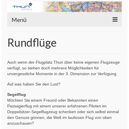
Menü
Flugplatz Thun
Rundflüge
Piloten
Aviator’s Flugplatz Bistro
Auch wenn der Flugplatz Thun über keine eigenen Flugzeuge
verfügt, so stehen doch mehrere Möglichkeiten für
Fluggruppen
unvergessliche Momente in der 3. Dimension zur Verfügung.
Rundflüge
Auf was haben Sie den Lust?
Login-Mitgliederbereich
Segelflug
Möchten Sie einem Freund oder Bekannten einen
Passagierflug mit einem unserer erfahrenen Piloten im
Doppelsitzer-Segelflugzeug schenken oder sich selbst einmal
den Genuss gönnen, die Welt im lautlosen Flug von oben
anzuschauen?