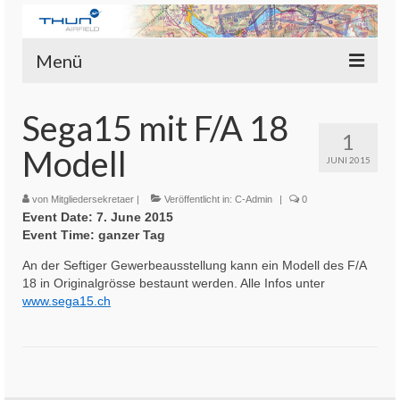
Menü
Flugplatz Thun
Sega15 mit F/A 18
1
Piloten
Modell
JUNI 2015
Aviator’s Flugplatz Bistro
von
Mitgliedersekretaer
|
Veröffentlicht in:
C-Admin
|
0
Event Date: 7. June 2015
Fluggruppen
Event Time: ganzer Tag
Rundflüge
An der Seftiger Gewerbeausstellung kann ein Modell des F/A
18 in Originalgrösse bestaunt werden. Alle Infos unter
Login-Mitgliederbereich
www.sega15.ch